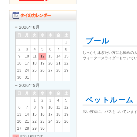
2026年8月
日
月
火
水
木
金
土
プール
1
2
3
4
5
6
7
8
しっかり泳ぎたい方にお勧めの
9
10
11
12
13
14
15
ウォータースライダーもついて
16
17
18
19
20
21
22
23
24
25
26
27
28
29
30
31
2026年9月
日
月
火
水
木
金
土
ベットルーム
1
2
3
4
5
6
7
8
9
10
11
12
広い寝室に、バスもついていま
13
14
15
16
17
18
19
20
21
22
23
24
25
26
27
28
29
30
・
赤字は祝日です