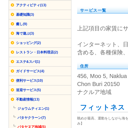
アクティビティ(13)
サービス一覧
基礎知識(3)
癒し(9)
上記項目の家賃に
海で遊ぶ(3)
ショッピング(2)
インターネット、
含める、各種保険
レストラン・日本料理店(2)
エステ&スパ(1)
住所
ガイドサービス(4)
456, Moo 5, Naklua
便利サービス(10)
Chon Buri 20150
送迎サービス(5)
ナクルア地域
不動産情報(13)
フィットネス
ジョウムティエン(1)
パタヤクラーン(7)
眺めが最高、運動をしながら海
み】
パタヤヌア地域(5)