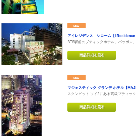
アイレジデンス シローム【I Residence s
BTS駅前のブティックホテル。パッポン
マジェスティック グランデ ホテル【MAJEST
スクンビット ソイ2にある高級ブティッ