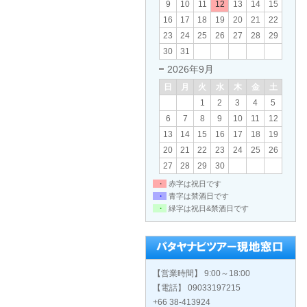
9
10
11
12
13
14
15
16
17
18
19
20
21
22
23
24
25
26
27
28
29
30
31
2026年9月
日
月
火
水
木
金
土
1
2
3
4
5
6
7
8
9
10
11
12
13
14
15
16
17
18
19
20
21
22
23
24
25
26
27
28
29
30
・
赤字は祝日です
・
青字は禁酒日です
・
緑字は祝日&禁酒日です
【営業時間】 9:00～18:00
【電話】 09033197215
+66 38-413924