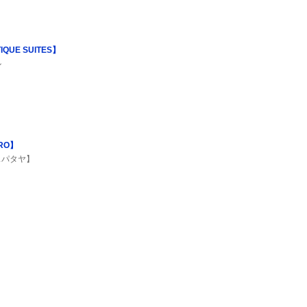
UE SUITES】
ル
TRO】
スパタヤ】