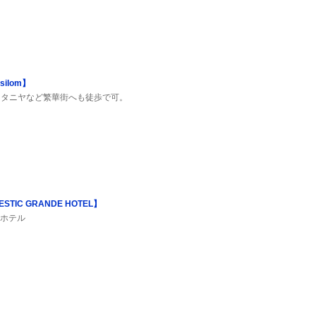
ilom】
、タニヤなど繁華街へも徒歩で可。
IC GRANDE HOTEL】
クホテル