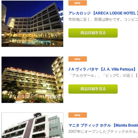
アレカロッジ 【ARECA LODGE HOTEL 
市街地に近く、部屋は静かです。コンビニ
J A ヴィラ パタヤ 【J. A. Villa Pattaya】
「アルカザール」、「ビッグC」の近く【
マニタ ブティック ホテル 【Manita Boutiq
2007年にオープンしたブティックホテル