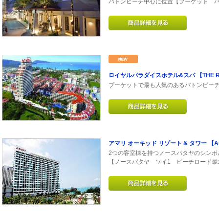
バトンビーチ中心に位置【プーケット 
ロイヤルパラダイスホテル&スパ 【THE ROYA
プーケットで最も人気のあるパトンビー
アマリ オーキッド リゾート & タワー 【Amari 
2つの客室棟を持つノースパタヤのシンボ
【ノースパタヤ ソイ1 ビーチロード最