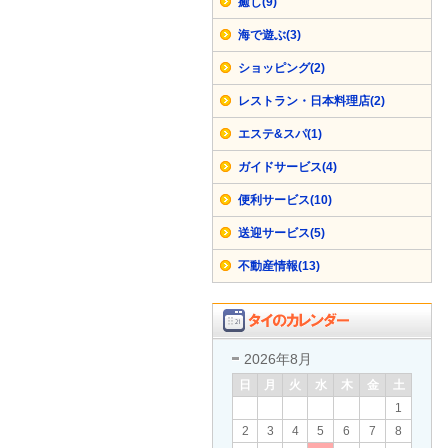
癒し(9)
海で遊ぶ(3)
ショッピング(2)
レストラン・日本料理店(2)
エステ&スパ(1)
ガイドサービス(4)
便利サービス(10)
送迎サービス(5)
不動産情報(13)
2026年8月
日
月
火
水
木
金
土
1
2
3
4
5
6
7
8