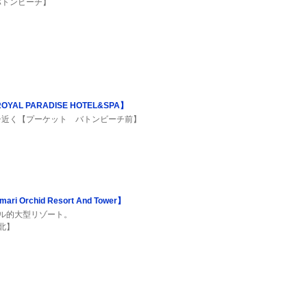
バトンビーチ】
L PARADISE HOTEL&SPA】
チ近く【プーケット バトンビーチ前】
Orchid Resort And Tower】
ル的大型リゾート。
北】