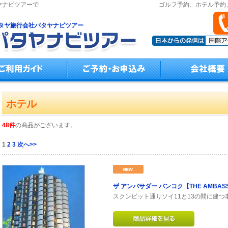
ヤナビツアーで
ゴルフ予約、ホテル予約
タヤ旅行会社パタヤナビツアー
ホテル
48件
の商品がございます。
1
2
3
次へ>>
ザ アンバサダー バンコク【THE AMBASS
スクンビット通りソイ11と13の間に建つ