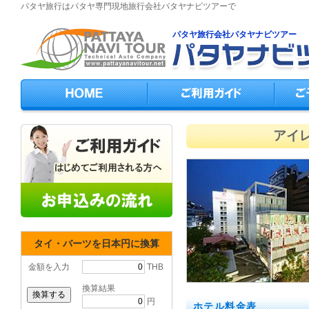
パタヤ旅行はパタヤ専門現地旅行会社パタヤナビツアーで
パタヤ旅行会社パタヤナビツアー
アイレ
タイ・バーツを日本円に換算
金額を入力
THB
換算結果
円
ホテル料金表