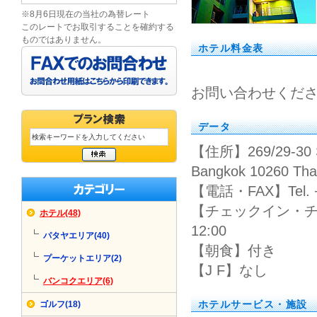
※8月6日現在の当社の為替レート
このレートでお取引することを確約する
ものではありません。
ホテル料金表
お問い合わせくだ
データ
【住所】269/29-30 Su
Bangkok 10260 Tha
【電話・FAX】Tel. +66
【チェックイン・チ
ホテル(48)
12:00
パタヤエリア(40)
【朝食】付き
プーケットエリア(2)
【J F】なし
バンコクエリア(6)
ホテルサービス・施設
ゴルフ(18)