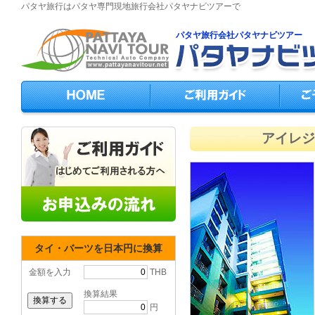
パタヤ旅行はパタヤ専門現地旅行会社パタヤナビツアーで
パタヤ旅行会社パタヤナビツアー
アイレジデ
タイ・バーツを日本円に換算
金額を入力
THB
換算結果
円