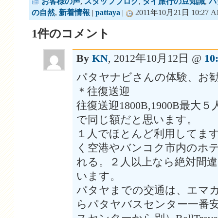
お客様の声
,
スタッフブログ
,
タイ旅行の豆知識
,
パ
の自然
,
新着情報
|
pattaya
|
2011年10月21日 10:27 
1件のコメント
By
KN
, 2012年10月12日 @
10
パタヤナビさんの体験、お
＊往復送迎
往復送迎1800B,1900B最
で同じ額だと思います。
１人でほとんど利用してま
く空港やバンコク市内のホ
れる。２人以上なら絶対間
います。
パタヤまでの交通は、エマ
らパタヤバスセンター一番安