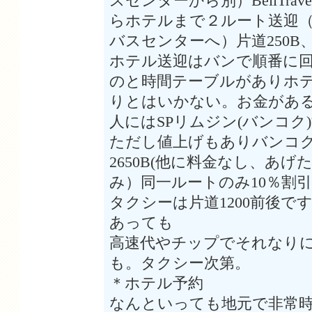
スセンターから別）BellTra
らホテルまで２ルート送迎
バスセンターへ）片道250B、
ホテル送迎はバンで順番に
のと時間テーブルがありホ
りとはいかない。お金があ
人にはSPリムジン(バンコク
ただし値上げもありバンコ
2650B(他に料金なし、あ
み）同一ルートのみ10％割引、
タクシーは片道1200前後です
あっても
高速代やチップでそれなり
も。タクシー次第。
＊ホテル予約
なんといっても地元で非常時