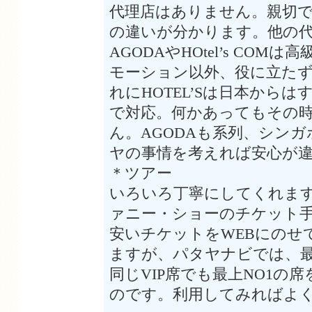
代理店はありません。親切
の違いが分かります。他の
AGODAやHOtel’s COM
モーション以外、役に立た
れにHOTEL’Sは日本から
で対応。何かあってもその
ん。AGODAも系列、シン
ヤの事情を考えれば安心が
＊ツアー
いろいろ丁寧にしてくれま
ァニー・ショーのチケット
安いチケットをWEBにのせ
ますが、パタヤナビでは、
同じVIP席でも最上NO1の
のです。利用してみればよ