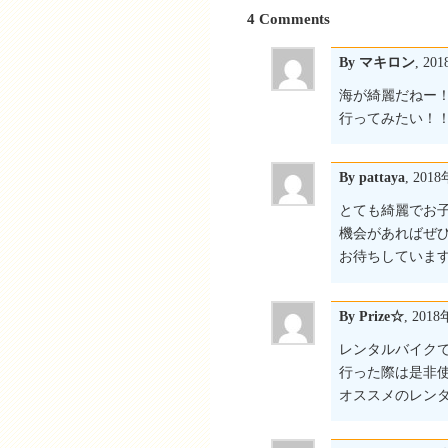
4 Comments
By マキロン
, 2
海が綺麗だねー
行ってみたい！
By pattaya
, 201
とても綺麗でお
機会があればぜ
お待ちしていま
By Prize☆
, 201
レンタルバイク
行った際は是非
オススメのレン