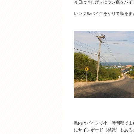
今日は涼しげ～にラン島をバイ
レンタルバイクをかりて島をま
島内はバイクで小一時間程でま
にサインボード（標識）もある