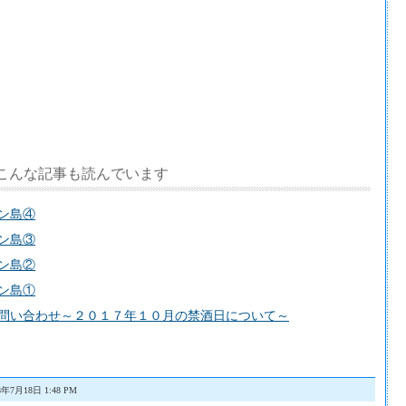
こんな記事も読んでいます
ン島④
ン島③
ン島②
ン島①
問い合わせ～２０１７年１０月の禁酒日について～
8年7月18日 1:48 PM