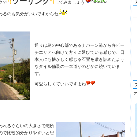
ツーリング
クで
してみましょう
わるのも気分がいいですからね
通りは島の中心部であるナバーン港から各ビー
チエリアへ向けて方々に延びている感じで、日
本人にも懐かしく感じる石畳を敷き詰めたよう
なタイル舗装の一本道がのどかに続いていま
す。
可愛らしくていいですよね
ア
われるぐらいの大きさで随所
ので比較的分かりやすいと思