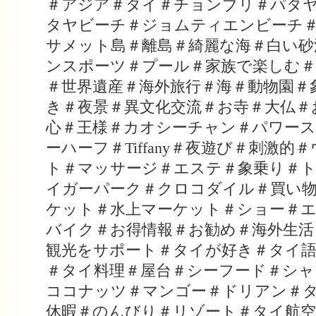
＃アジア＃タイ＃チョンブリ＃パタヤ＃P
タヤビーチ＃ジョムティエンビーチ
サメット島＃離島＃綺麗な海＃白い砂
ンスポーツ＃プール＃家族で楽しむ＃
＃世界遺産＃海外旅行＃海＃動物園＃
き＃夜景＃異文化交流＃お寺＃大仏＃
心＃王様＃カオシーチャン＃パワース
ーハーフ＃Tiffany＃夜遊び＃刺激
ト＃マッサージ＃エステ＃象乗り＃
イガーパーク＃クロコダイル＃買い
ケット＃水上マーケット＃ショー＃
バイク＃お得情報＃お勧め＃海外生活
観光をサポート＃タイが好き＃タイ語
＃タイ料理＃屋台＃シーフード＃シャ
ココナッツ＃マンゴー＃ドリアン＃
休暇＃のんびり＃リゾート＃タイ航空