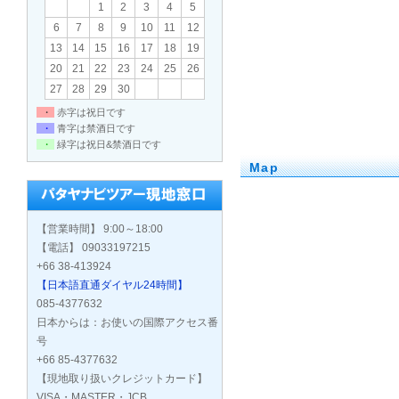
1
2
3
4
5
6
7
8
9
10
11
12
13
14
15
16
17
18
19
20
21
22
23
24
25
26
27
28
29
30
・
赤字は祝日です
・
青字は禁酒日です
・
緑字は祝日&禁酒日です
Map
【営業時間】 9:00～18:00
【電話】 09033197215
+66 38-413924
【日本語直通ダイヤル24時間】
085-4377632
日本からは：お使いの国際アクセス番
号
+66 85-4377632
【現地取り扱いクレジットカード】
VISA・MASTER・JCB