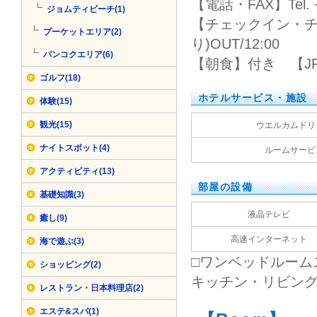
【電話・FAX】Tel. +66
ジョムティビーチ(1)
【チェックイン・チ
プーケットエリア(2)
り)OUT/12:00
バンコクエリア(6)
【朝食】付き 【J
ゴルフ(18)
ホテルサービス・施設
体験(15)
観光(15)
ウエルカムドリ
ナイトスポット(4)
ルームサービ
アクティビティ(13)
部屋の設備
基礎知識(3)
液晶テレビ
癒し(9)
高速インターネット
海で遊ぶ(3)
□ワンベッドルーム
ショッピング(2)
キッチン・リビン
レストラン・日本料理店(2)
エステ&スパ(1)