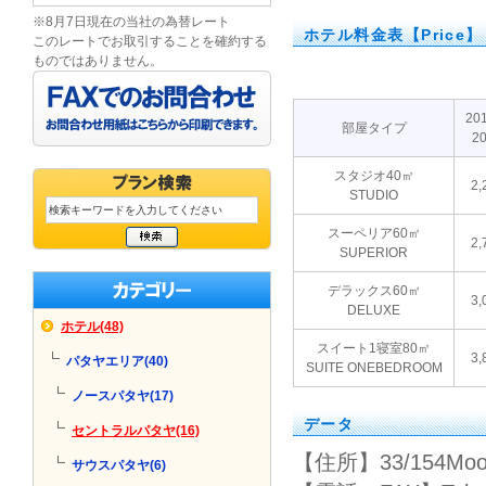
※8月7日現在の当社の為替レート
ホテル料金表【Price】
このレートでお取引することを確約する
ものではありません。
20
部屋タイプ
20
スタジオ40㎡
2,
STUDIO
スーペリア60㎡
2,
SUPERIOR
デラックス60㎡
3,
DELUXE
ホテル(48)
スイート1寝室80㎡
3,
パタヤエリア(40)
SUITE ONEBEDROOM
ノースパタヤ(17)
データ
セントラルパタヤ(16)
【住所】33/154Moo.10
サウスパタヤ(6)