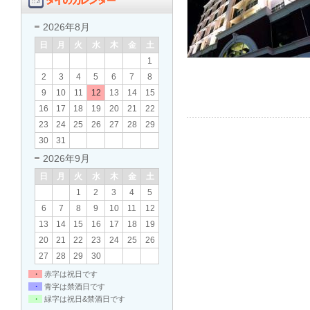
2026年8月
日
月
火
水
木
金
土
1
2
3
4
5
6
7
8
9
10
11
12
13
14
15
16
17
18
19
20
21
22
23
24
25
26
27
28
29
30
31
2026年9月
日
月
火
水
木
金
土
1
2
3
4
5
6
7
8
9
10
11
12
13
14
15
16
17
18
19
20
21
22
23
24
25
26
27
28
29
30
・
赤字は祝日です
・
青字は禁酒日です
・
緑字は祝日&禁酒日です