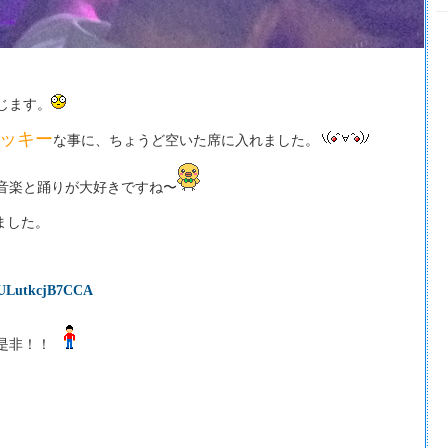
じます。
ッキー
な事に、ちょうど空いた席に入れました。
音楽と踊りが大好きですね〜
ました。
RULutkcjB7CCA
是非！！